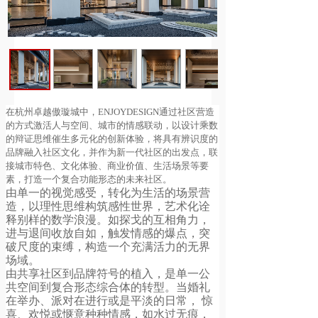
在杭州卓越傲璇城中，ENJOYDESIGN通过社区营造
的方式激活人与空间、城市的情感联动，以设计乘数
的辩证思维催生多元化的创新体验，将具有辨识度的
品牌融入社区文化，并作为新一代社区的出发点，联
接城市特色、文化体验、商业价值、生活场景等要
素，打造一个复合功能形态的未来社区。
由单一的视觉感受，转化为生活的场景营
造，以理性思维构筑感性世界，艺术化诠
释别样的数学浪漫。如探戈的互相角力，
进与退间收放自如，触发情感的爆点，突
破尺度的束缚，构造一个充满活力的无界
场域。
由共享社区到品牌符号的植入，是单一公
共空间到复合形态综合体的转型。当婚礼
在举办、派对在进行或是平淡的日常， 惊
喜、欢悦或惬意种种情感，如水过无痕，