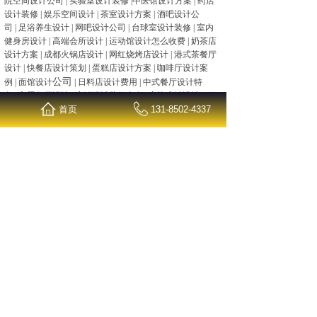
院空间设计公司
|
实验室设计装修
|
中医馆设计方案
|
药店
设计装修
|
娱乐空间设计
|
茶室设计方案
|
酒吧设计公
司
|
足浴养生设计
|
网吧设计公司
|
台球室设计装修
|
室内
健身房设计
|
高端会所设计
|
运动馆设计怎么收费
|
奶茶店
设计方案
|
成都火锅店设计
|
网红烧烤店设计
|
港式茶餐厅
设计
|
快餐店设计策划
|
蛋糕店设计方案
|
咖啡厅设计案
公司
例
|
面馆设计
|
日料店设计费用
|
中式餐厅设计特
色
|
主题餐厅设计
|
店铺设计装修全套
|
宠物店铺设计
|
服
装店面设计
|
杭州展厅设计
首页
|
水果店设计装修
131-8502-4337
|
美容美甲店
设计
|
超市设计费多少钱一平方
|
办公室设计
|
食品公司办
公室设计
|
金融公司办公室设计
|
网络公司办公室设计
|
科
技公司办公室设计
|
广告公司办公室设计
|
医药公司办公室
设计
|
贸易公司办公室设计
|
事务所办公室设计
|
研发中心
办公室设计
|
厂房设计费多少钱一平米
|
酒店设计公司
|
民
宿设计公司
|
宾馆设计平面
|
教育机构设计装修
|
专注学校
公装设计
|
幼儿园教室设计
|
品牌餐饮店设计
、
以及大型
商
业空间等。
声明：
装修效果案例是本公司为客户提供的原创设计以及
装修案例展示图片，未经同意请不要拷贝。如有侵权请联
系公司、谢谢配合。