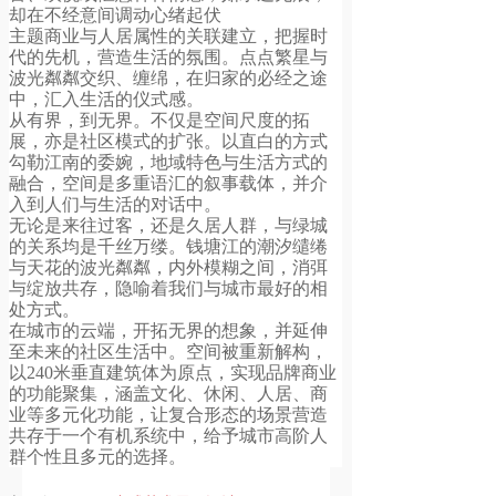
却在不经意间调动心绪起伏
主题商业与人居属性的关联建立，把握时
代的先机，营造生活的氛围。点点繁星与
波光粼粼交织、缠绵，在归家的必经之途
中，汇入生活的仪式感。
从有界，到无界。不仅是空间尺度的拓
展，亦是社区模式的扩张。以直白的方式
勾勒江南的委婉，地域特色与生活方式的
融合，空间是多重语汇的叙事载体，并介
入到人们与生活的对话中。
无论是来往过客，还是久居人群，与绿城
的关系均是千丝万缕。钱塘江的潮汐缱绻
与天花的波光粼粼，内外模糊之间，消弭
与绽放共存，隐喻着我们与城市最好的相
处方式。
在城市的云端，开拓无界的想象，并延伸
至未来的社区生活中。空间被重新解构，
以240米垂直建筑体为原点，实现品牌商业
的功能聚集，涵盖文化、休闲、人居、商
业等多元化功能，让复合形态的场景营造
共存于一个有机系统中，给予城市高阶人
群个性且多元的选择。