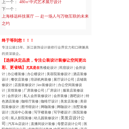
上一个：
480㎡中式艺术展厅设计
下一个：
上海移远科技展厅 — 赴一场人与万物互联的未来
之约
终于等到您！！！
专注公装15年、浙江装饰设计装修行业界实力和口碑兼具
的资深装企。
【选择决定品质，专注公装设计装修让空间更出
彩、更省钱】
尤其是在
售楼处设计
|
民宿设计
|
会所设
计
|
办公楼装修
|
办公楼设计
|
美容院装修设计
|
酒店装修
设计
|
餐饮店装修
|
培训机构装修
|
展厅设计公司
|
店铺装
修设计
|
店面装修设计
|
ktv装修设计
|
办公空间装修设
计
|
宾馆装修
|
厂房装修公司
|
厂房设计
|
服装店装修设
计
|
会所设计
|
私人会所装修设计
|
会所装修
|
酒吧设计
|
特
色酒店装修
|
咖啡厅装修
|
咖啡厅设计
|
美发店装修
|
美容
院装修设计
|
图书馆设计
|
网咖装修
|
网咖设计
|
别墅装修
设计
|
洗浴中心装修
|
写字楼装修
|
写字楼设计
|
医院装修
美发店设计公
公司
|
私人影院装修
|
幼儿园装修设计
|
司
|
汽车4s店设计
|
直播间设计装修
|
母婴店设计公司
|
医