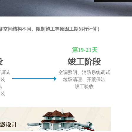
修空间结构不同、限制施工等原因工期另行计算）
第19-21天
段
竣工阶段
电调试
空调照明、消防系统调试
安装
垃圾清理、开荒保洁
装
竣工验收
安装