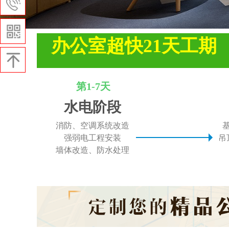
办公室超快
21
天工期
第1-7天
水电阶段
消防、空调系统改造
强弱电工程安装
吊
墙体改造、防水处理