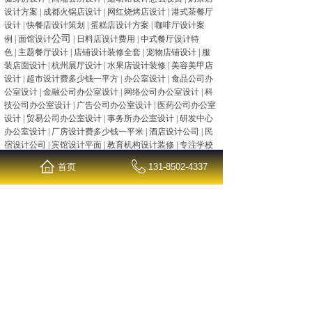
设计方案
|
成都火锅店设计
|
网红烧烤店设计
|
港式茶餐厅
设计
|
快餐店设计策划
|
蛋糕店设计方案
|
咖啡厅设计案
公司
例
|
面馆设计
|
日料店设计费用
|
中式餐厅设计特
色
|
主题餐厅设计
|
店铺设计装修全套
|
宠物店铺设计
|
服
装店面设计
|
杭州展厅设计
|
水果店设计装修
|
美容美甲店
设计
|
超市设计费多少钱一平方
|
办公室设计
|
食品公司办
公室设计
|
金融公司办公室设计
|
网络公司办公室设计
|
科
技公司办公室设计
|
广告公司办公室设计
|
医药公司办公室
设计
|
贸易公司办公室设计
|
事务所办公室设计
|
研发中心
办公室设计
|
厂房设计费多少钱一平米
|
酒店设计公司
|
民
宿设计公司
|
宾馆设计平面
|
教育机构设计装修
|
专注学校
公装设计
|
幼儿园教室设计
|
品牌餐饮店设计
、
以及大型
商
首页
131-8502-4337
业空间等。
声明：
装修效果案例是本公司为客户提供的原创设计以及
装修案例展示图片，未经同意请不要拷贝。如有侵权请联
系公司、谢谢配合。