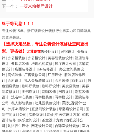
下一个：
一筴米粉餐厅设计
终于等到您！！！
专注公装15年、浙江装饰设计装修行业界实力和口碑兼具
的资深装企。
【选择决定品质，专注公装设计装修让空间更出
彩、更省钱】
尤其是在
售楼处设计
|
民宿设计
|
会所设
计
|
办公楼装修
|
办公楼设计
|
美容院装修设计
|
酒店装修
设计
|
餐饮店装修
|
培训机构装修
|
展厅设计公司
|
店铺装
修设计
|
店面装修设计
|
ktv装修设计
|
办公空间装修设
计
|
宾馆装修
|
厂房装修公司
|
厂房设计
|
服装店装修设
计
|
会所设计
|
私人会所装修设计
|
会所装修
|
酒吧设计
|
特
色酒店装修
|
咖啡厅装修
|
咖啡厅设计
|
美发店装修
|
美容
院装修设计
|
图书馆设计
|
网咖装修
|
网咖设计
|
别墅装修
设计
|
洗浴中心装修
|
写字楼装修
|
写字楼设计
|
医院装修
美发店设计公
公司
|
私人影院装修
|
幼儿园装修设计
|
司
|
汽车4s店设计
|
直播间设计装修
|
母婴店设计公司
|
医
院空间设计公司
|
实验室设计装修
|
中医馆设计方案
|
药店
设计装修
|
娱乐空间设计
|
茶室设计方案
|
酒吧设计公
司
|
足浴养生设计
|
网吧设计公司
|
台球室设计装修
|
室内
健身房设计
|
高端会所设计
|
运动馆设计怎么收费
|
奶茶店