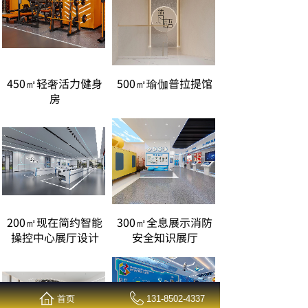
450㎡轻奢活力健身
500㎡瑜伽普拉提馆
房
200㎡现在简约智能
300㎡全息展示消防
操控中心展厅设计
安全知识展厅
首页
131-8502-4337