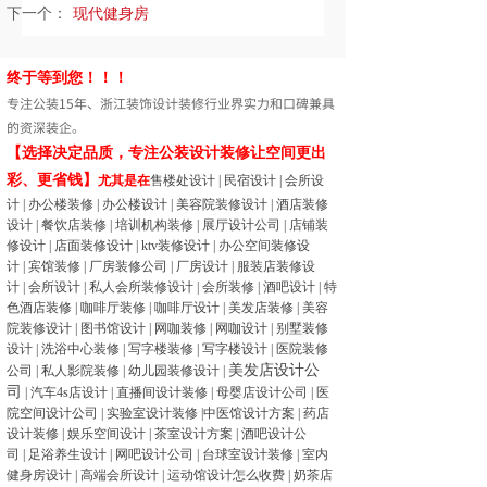
下一个：
现代健身房
终于等到您！！！
专注公装15年、浙江装饰设计装修行业界实力和口碑兼具
的资深装企。
【选择决定品质，专注公装设计装修让空间更出
彩、更省钱】
尤其是在
售楼处设计
|
民宿设计
|
会所设
计
|
办公楼装修
|
办公楼设计
|
美容院装修设计
|
酒店装修
设计
|
餐饮店装修
|
培训机构装修
|
展厅设计公司
|
店铺装
修设计
|
店面装修设计
|
ktv装修设计
|
办公空间装修设
计
|
宾馆装修
|
厂房装修公司
|
厂房设计
|
服装店装修设
计
|
会所设计
|
私人会所装修设计
|
会所装修
|
酒吧设计
|
特
色酒店装修
|
咖啡厅装修
|
咖啡厅设计
|
美发店装修
|
美容
院装修设计
|
图书馆设计
|
网咖装修
|
网咖设计
|
别墅装修
设计
|
洗浴中心装修
|
写字楼装修
|
写字楼设计
|
医院装修
美发店设计公
公司
|
私人影院装修
|
幼儿园装修设计
|
司
|
汽车4s店设计
|
直播间设计装修
|
母婴店设计公司
|
医
院空间设计公司
|
实验室设计装修
|
中医馆设计方案
|
药店
设计装修
|
娱乐空间设计
|
茶室设计方案
|
酒吧设计公
司
|
足浴养生设计
|
网吧设计公司
|
台球室设计装修
|
室内
健身房设计
|
高端会所设计
|
运动馆设计怎么收费
|
奶茶店