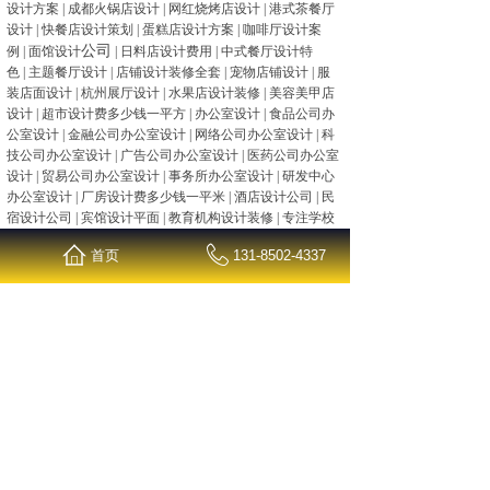
设计方案
|
成都火锅店设计
|
网红烧烤店设计
|
港式茶餐厅
设计
|
快餐店设计策划
|
蛋糕店设计方案
|
咖啡厅设计案
公司
例
|
面馆设计
|
日料店设计费用
|
中式餐厅设计特
色
|
主题餐厅设计
|
店铺设计装修全套
|
宠物店铺设计
|
服
装店面设计
|
杭州展厅设计
|
水果店设计装修
|
美容美甲店
设计
|
超市设计费多少钱一平方
|
办公室设计
|
食品公司办
公室设计
|
金融公司办公室设计
|
网络公司办公室设计
|
科
技公司办公室设计
|
广告公司办公室设计
|
医药公司办公室
设计
|
贸易公司办公室设计
|
事务所办公室设计
|
研发中心
办公室设计
|
厂房设计费多少钱一平米
|
酒店设计公司
|
民
宿设计公司
|
宾馆设计平面
|
教育机构设计装修
|
专注学校
公装设计
|
幼儿园教室设计
|
品牌餐饮店设计
、
以及大型
商
首页
131-8502-4337
业空间等。
声明：
装修效果案例是本公司为客户提供的原创设计以及
装修案例展示图片，未经同意请不要拷贝。如有侵权请联
系公司、谢谢配合。